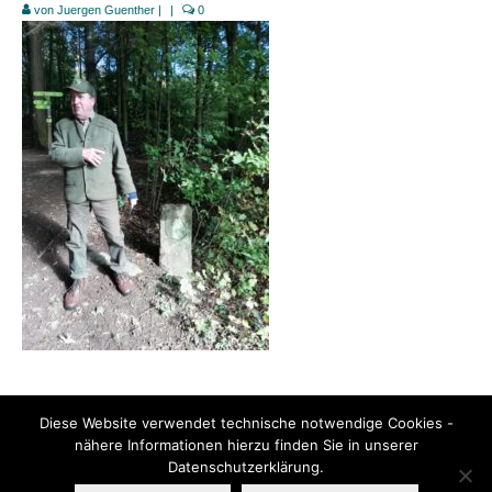
von
Juergen Guenther
|
|
0
Links
Position
Impressum
Datenschutzerklärung
Diese Website verwendet technische notwendige Cookies -
nähere Informationen hierzu finden Sie in unserer
Datenschutzerklärung.