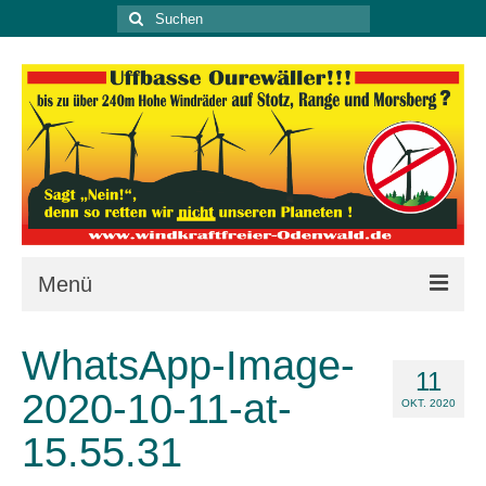
Suche
nach:
Menü
Kontakt
WhatsApp-Image-
11
Aktuell
2020-10-11-at-
OKT. 2020
Letztens
15.55.31
Unterstützung