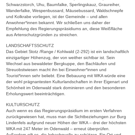
Schwarzstorch, Uhu, Baumfalke, Sperlingskauz, Graureiher,
Wanderfalke, Wespenbussard, Mäusebussard, Waldschnepfe
und Kolkrabe vorliegen, ist der Gemeinde – und allen
Anwohner*innen bekannt. Wir schließen uns daher der
Empfehlung des Regierungspräsidiums an, diese Weißfläche
aus Artenschutzgründen zu streichen.
LANDSCHAFTSSCHUTZ
Das Gebiet Stotz /Range / Kohlwald (2-292) ist ein landschaftlich
einzigartiger Höhenzug, der von weither sichtbar ist. Sein
Wechsel aus bewaldeter Bergkuppe, den Bachläufen und
Streuobstwiesen macht ihn bei Einwohner*innen und
Tourist*innen sehr beliebt. Eine Bebauung mit WKA würde eine
der wohl prägnantesten Kulturlandschaften in ihrer Eigenart und
Schönheit im Odenwald stark dominieren und den besonderen
Erholungswert beeinträchtigen.
KULTURSCHUTZ
Auch wenn es das Regierungspräsidium im ersten Verfahren
zurückgewiesen hat, muss man die Sichtbeziehungen zur Burg
Lindenfels aufgrund neuer Höhen der WKA – drei der höchsten
WKA mit 247 Meter im Odenwald – erneut überprüfen.
Außerdem gilt es, die Irrbachquelle zu schützen. Ein Ort und