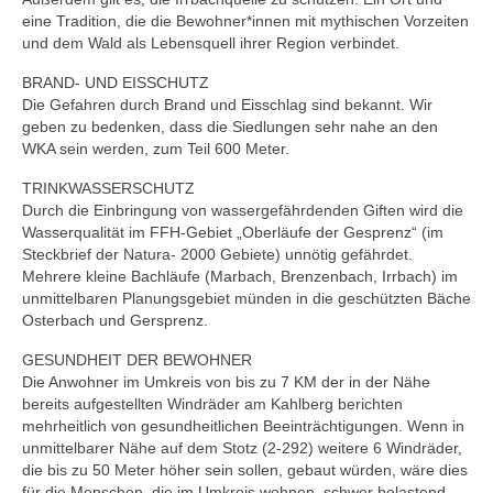
eine Tradition, die die Bewohner*innen mit mythischen Vorzeiten
und dem Wald als Lebensquell ihrer Region verbindet.
BRAND- UND EISSCHUTZ
Die Gefahren durch Brand und Eisschlag sind bekannt. Wir
geben zu bedenken, dass die Siedlungen sehr nahe an den
WKA sein werden, zum Teil 600 Meter.
TRINKWASSERSCHUTZ
Durch die Einbringung von wassergefährdenden Giften wird die
Wasserqualität im FFH-Gebiet „Oberläufe der Gesprenz“ (im
Steckbrief der Natura- 2000 Gebiete) unnötig gefährdet.
Mehrere kleine Bachläufe (Marbach, Brenzenbach, Irrbach) im
unmittelbaren Planungsgebiet münden in die geschützten Bäche
Osterbach und Gersprenz.
GESUNDHEIT DER BEWOHNER
Die Anwohner im Umkreis von bis zu 7 KM der in der Nähe
bereits aufgestellten Windräder am Kahlberg berichten
mehrheitlich von gesundheitlichen Beeinträchtigungen. Wenn in
unmittelbarer Nähe auf dem Stotz (2-292) weitere 6 Windräder,
die bis zu 50 Meter höher sein sollen, gebaut würden, wäre dies
für die Menschen, die im Umkreis wohnen, schwer belastend.