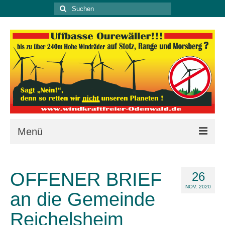
Suche
nach:
Menü
Kontakt
OFFENER BRIEF
26
Aktuell
NOV. 2020
an die Gemeinde
Letztens
Reichelsheim
Unterstützung