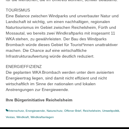
TOURISMUS
Eine Balance zwischen Windparks und unverbauter Natur und
Landschaft ist wichtig, um einen nachhaltigen, regionalen
Naturtourismus im Gebiet zwischen Reichelsheim, Fürth und
Mossautal, wo bereits zwei Windkraftparks mit insgesamt 11
WKA stehen, zu gewährleisten. Der Bau des Windparks
Brombach würde dieses Gebiet für Tourist*innen unattraktiver
machen. Die Chance auf eine wirtschaftliche
Infrastrukturaufwertung würde deutlich reduziert.
ENERGIEFFIZIENZ
Die geplanten WKA Brombach werden unter dem avisierten
Energieertrag liegen, sind damit nicht effizient und nicht
wirtschaftlich im Sinne der nationalen und lokalen
Anstrengungen zur Energiewende.
Ihre Bürgerinitiative Reichelsheim
Artenschutz
,
Energiewende
,
Naturschutz
,
Offener Brief
,
Reichelsheim
,
Umweltpolitik
,
Vestas
,
Windkraft
,
Windkraftanlagen