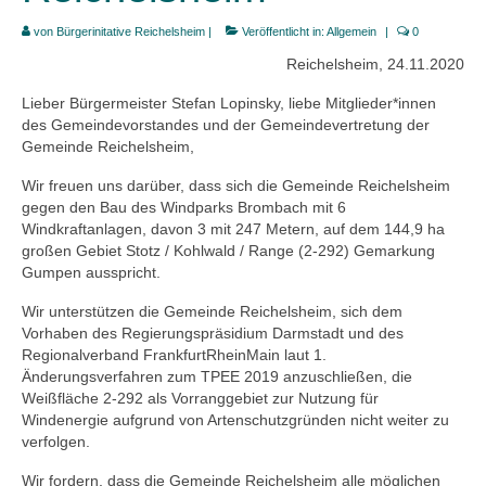
von
Bürgerinitative Reichelsheim
|
Veröffentlicht in:
Allgemein
|
0
Links
Reichelsheim, 24.11.2020
Position
Lieber Bürgermeister Stefan Lopinsky, liebe Mitglieder*innen
Impressum
des Gemeindevorstandes und der Gemeindevertretung der
Gemeinde Reichelsheim,
Datenschutzerklärung
Wir freuen uns darüber, dass sich die Gemeinde Reichelsheim
gegen den Bau des Windparks Brombach mit 6
Windkraftanlagen, davon 3 mit 247 Metern, auf dem 144,9 ha
großen Gebiet Stotz / Kohlwald / Range (2-292) Gemarkung
Gumpen ausspricht.
Wir unterstützen die Gemeinde Reichelsheim, sich dem
Vorhaben des Regierungspräsidium Darmstadt und des
Regionalverband FrankfurtRheinMain laut 1.
Änderungsverfahren zum TPEE 2019 anzuschließen, die
Weißfläche 2-292 als Vorranggebiet zur Nutzung für
Windenergie aufgrund von Artenschutzgründen nicht weiter zu
verfolgen.
Wir fordern, dass die Gemeinde Reichelsheim alle möglichen