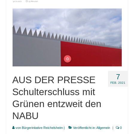
7
AUS DER PRESSE
FEB. 2021
Schulterschluss mit
Grünen entzweit den
NABU
von
Bürgerinitative Reichelsheim
|
Veröffentlicht in:
Allgemein
|
0